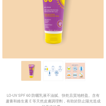
LO-UV SPF 60 防曬乳液不油膩、快乾且質地輕盈。含有
蘆薈和維生素 E 等天然皮膚調理劑，有助於防止陽光造成