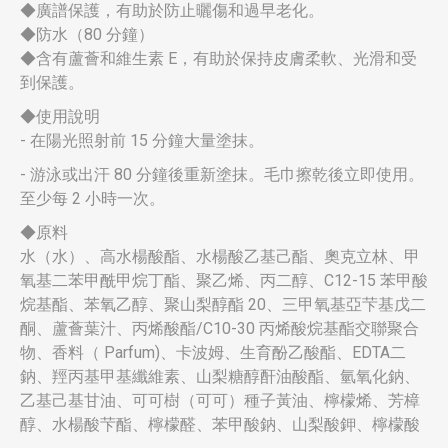
◆廣譜保護，有助於防止曬傷和過早老化。
◆防水（80 分鐘）
◆含有蘆薈和維生素 E，有助於保持皮膚柔軟、光滑和受
到保護。
◆使用說明
- 在陽光照射前 15 分鐘大量塗抹。
- 游泳或出汗 80 分鐘後重新塗抹。毛巾擦乾後立即使用。
至少每 2 小時一次。
◆原料
水（水）、高水楊酸酯、水楊酸乙基己酯、奧克立林、甲
氧基二苯甲酰甲烷丁酯、聚乙烯、丙二醇、C12-15 苯甲酸
烷基酯、苯氧乙醇、聚山梨醇酯 20、三甲氧基亞芐基戊二
酮、蘆薈葉汁、丙烯酸酯/C10-30 丙烯酸烷基酯交聯聚合
物、香料（ Parfum)、卡波姆、生育酚乙酸酯、EDTA二
鈉、羥丙基甲基纖維素、山梨糖醇酐油酸酯、氫氧化鈉、
乙基己基甘油、可可樹（可可）種子黃油、檸檬烯、芳樟
醇、水楊酸芐酯、檸檬醛、苯甲酸鈉、山梨酸鉀、檸檬酸