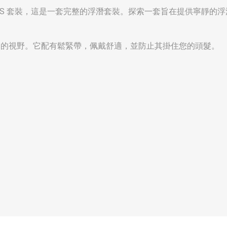
OCEO MS 套裝，這是一套完整的浮潛套裝。探索一套旨在提供寧靜
廣闊的視野。它配有鬆緊帶，佩戴舒適，並防止其掛住您的頭髮。