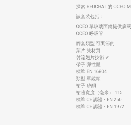
探索 BEUCHAT 的 
該套裝包括：
OCEO 單玻璃面鏡提供
OCEO 呼吸管
腳套類型 可調節的
葉片 雙材質
射流翅片技術 ✔
帶子 彈性體
標準 EN 16804
類型 單鏡頭
裙子 矽酮
裙邊寬度（毫米） 115
標準 CE 認證 - EN 250
標準 CE 認證 - EN 1972