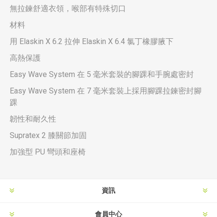
無拉鍊舒適衣領，喉部有特殊切口
材料
用 Elaskin X 6.2 拉伸 Elaskin X 6.4 氯丁橡膠腋下
高熱保護
Easy Wave System 在 5 毫米套裝的腳踝和手腕處密封
Easy Wave System 在 7 毫米套裝上採用腳踝拉鍊密封腳
踝
韌性和耐久性
Supratex 2 膝關節加固
加強型 PU 彎頭和座椅
資訊
會員中心