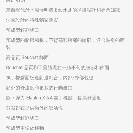
來自現代潛水服發明者 Beuchat 的頂級設計和專業知識
法國設計的特殊獨家圖案
預成型解剖切口
預成型的胳膊和腿，下背部和胯部的輪廓，適合貼身的西
裝
高品質 Beuchat 飾面
Beuchat 品質和工藝體現在一絲不苟的細節和飾面
氯丁橡膠面板邊對邊粘合，內部/外部包縫
額外的舒適度和更多的行動自由
腋下彈力 Elaskin X 6.4 氯丁橡膠，提高舒適度
剪裁旨在提供額外的靈活性
預成型解剖切口
預成型更便於移動