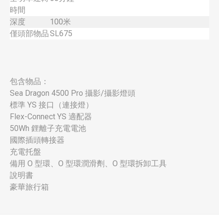
時間
深度
100米
僅頭部物品
SL675
包含物品：
Sea Dragon 4500 Pro 攝影/攝影燈頭
標準 YS 接口（連接燈）
Flex-Connect YS 適配器
50Wh 鋰離子充電電池
國際插頭轉接器
充電托盤
備用 O 型環、O 型環潤滑劑、O 型環拆卸工具
說明書
豪華旅行箱