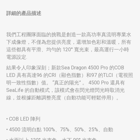
詳細的產品描述
我們工程團隊面臨的挑戰是創造一款高功率真流明專業水
下成像燈，不僅為您提供亮度，還增加色彩和溫暖，所有
這些都具有平滑、均勻的 120° 寬光束，最高運行一小時
電源設定.
結果令人印象深刻；新款Sea Dragon 4500 Pro 的COB
LED 具有高達96 的CRI（顯色指數）和97 的TLCI（電視照
明一致性指數）值。 “真正的陽光” 。 4500 Pro 還具有
SeaLife 的自動模式，該模式會在閃光燈閃光時取消光
線，並根據距離調整亮度（自動功能可輕鬆停用）。
• COB LED 陣列
• 4500 流明白點 100%、75%、50%、25%、自動