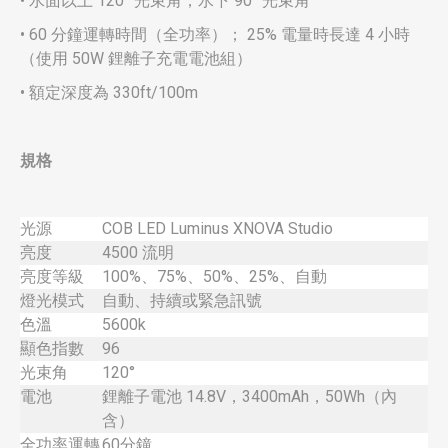
• 水面以上 120° 光束角，水下 90° 光束角
• 60 分鐘運轉時間（全功率）； 25% 電量時長達 4 小時
（使用 50W 鋰離子充電電池組）
• 額定深度為 330ft/100m
規格
光源
COB LED Luminus XNOVA Studio
亮度
4500 流明
亮度等級
100%、75%、50%、25%、自動
燈光模式
自動、持續或緊急訊號
色溫
5600k
顯色指數
96
光束角
120°
電池
鋰離子電池 14.8V，3400mAh，50Wh（內
含）
全功率運轉
60分鐘