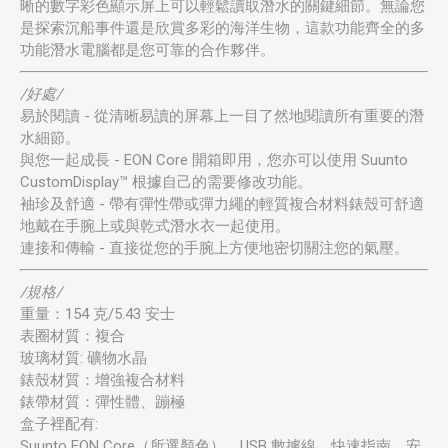
晰的數字彩色顯示屏上可以輕鬆讀取潛水的關鍵細節。無論您
是探索沉船事件還是欣賞多彩的海洋生物，這款功能齊全的多
功能潛水電腦都是您可靠的合作夥伴。
/好處/
易於閱讀 - 從清晰易讀的屏幕上一目了然地閱讀所有重要的潛
水細節。
與您一起成長 - EON Core 開箱即用，您亦可以使用 Suunto
CustomDisplay™ 根據自己的需要修改功能。
袖珍及舒適 - 帶有彈性帶或彈力繩的輕質複合材料錶殼可舒適
地戴在手腕上或與乾式潛水衣一起使用。
連接和傳輸 - 直接從您的手腕上方便地密切關注您的氣壓。
/規格/
重量：154 克/5.43 安士
表圈材質：複合
玻璃材質: 礦物水晶
錶殼材質：增強複合材料
錶帶材質：彈性體、蹦極
盒子裡配有:
Suunto EON Core（所選顏色）、USB 數據線、快速指南、安