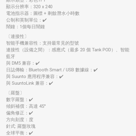
顯示分辨率：320 x 240
電池指示器：圖標 + 剩餘潛水小時數
公制和英制單位：✔️
鬧鐘：1個每日鬧鐘
〔連接性〕
智能手機兼容性：支持最常見的型號
連接性（設備之間）：感應式（最多 20 個 Tank POD）、智能
藍牙
與 DM5 兼容：✔️
日誌傳輸：Bluetooth Smart / USB 數據線：✔️
與 Suunto 應用程序兼容：✔️
與 SuuntoLink 兼容：✔️
〔羅盤〕
數字羅盤：✔️
傾斜補償：高達 45°
偏角修正：✔️
方向刻度：度
針式: 羅盤玫瑰
全球平衡：✔️