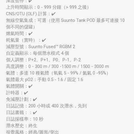
深度暫停：✔️
上升時間顯示：0 - 999 分鐘（> 999 之後）
CNS/OTU (OLF) 計算：✔️
無線空氣集成：可選（使用 Suunto Tank POD 最多可連接 10
個不同的儲罐）
燃氣時間：✔️
耗氣量（實時）：✔️
減壓型號：Suunto Fused™ RGBM 2
自定義顯示：每個潛水模式 4 個
個人調整：P+2、P+1、P0、P-1、P-2
高度調整：0 - 300 m / 300 -1500 m / 1500 - 3000 m
氣體：多達 10 種氣體（氧氣 5 - 99% / 氦氣 0 -95%）
氣體最大 pO2：手動 0.5 - 1.6 / 固定 1.6
氣體開關：✔️
計時器：✔️
免減壓計劃：✔️
日誌記憶：200 小時或 400 次潛水，先到
日誌書籤：：✔️
日誌採樣率：10 秒
潛水歷史：終生
視覺風格：經典/圖形/突出