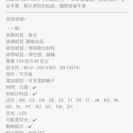
全手冊、顯示屏防刮貼紙、國際保修手冊
技術規格/
〔一般〕
表圈材質：複合
玻璃材質: 礦物水晶
錶殼材質：增強複合材料
錶帶材質：彈性體、蹦極
重量 154 克/5.43 安士
防水性：80 m（ISO 6425、EN 13319）
固件：可升級
電池類型：可充電鋰離子
時間、日期：✔️
秒錶計時器：✔️
語言：EN、CS、DA、DE、ES、FI、FR、IT、JA、KO、NL、
NO、PL、PT、RU、SV、TW、ZH
背光：LED
可配置背光：✔️
翻轉顯示：✔️
顯示類型：彩色TFT