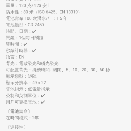
重量：120 克/4.23 安士
防水性：80 米（ISO 6425、EN 13319）
電池壽命 100 次潛水/年：1.5 年
電池類型：CR 2450
時間、日期：✔️
鬧鐘：1個每日鬧鐘
雙時間：✔️
秒錶計時器：✔️
語言：EN
背光：電致發光和磷光發光
可配置背光：持續時間- 關閉、5、10、20、30、60 秒
顯示類型：矩陣
顯示分辨率：49 x 22
電池指示：低電量指示
公制和英制單位：✔️
用戶可更換電池：✔️
〔電池壽命〕
在時間模式：2年
〔連接性〕