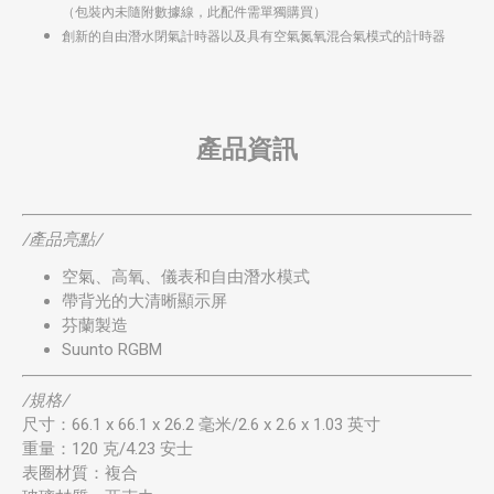
（包裝內未隨附數據線，此配件需單獨購買）
創新的自由潛水閉氣計時器以及具有空氣氮氧混合氣模式的計時器
產品資訊
/產品亮點/
空氣、高氧、儀表和自由潛水模式
帶背光的大清晰顯示屏
芬蘭製造
Suunto RGBM
/規格/
尺寸：66.1 x 66.1 x 26.2 毫米/2.6 x 2.6 x 1.03 英寸
重量：120 克/4.23 安士
表圈材質：複合