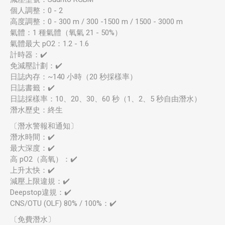
個人調整：0 - 2
高度調整：0 - 300 m / 300 -1500 m / 1500 - 3000 m
氣體：1 種氣體（氧氣 21 - 50%）
氣體最大 pO2：1.2 - 1.6
計時器：✔️
免減壓計劃：✔️
日誌內存：~140 小時（20 秒採樣率）
日誌書籤：✔️
日誌採樣率：10、20、30、60 秒（1、2、5 秒自由潛水）
潛水歷史：終生
〔潛水警報和通知〕
潛水時間：✔️
最大深度：✔️
高 pO2（高氧）：✔️
上升太快：✔️
減壓上限違規：✔️
Deepstop違規：✔️
CNS/OTU (OLF) 80% / 100%：✔️
〔免費潛水〕