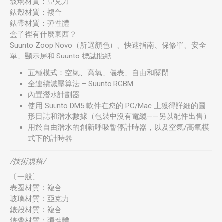
玻璃材質：亞克力
錶殼材質：複合
錶帶材質：彈性體
盒子裡有什麼東西？
Suunto Zoop Novo（所選顏色）、快速指南、保修單、安全
單、顯示屏和 Suunto 標誌貼紙
五種模式：空氣、高氧、儀表、自由和關閉
全連續減壓算法 – Suunto RGBM
內置潛水計劃器
使用 Suunto DM5 軟件在您的 PC/Mac 上獲得詳細的圖
形日誌和潛水數據（包裝中沒有電纜——另以配件出售）
用於自由潛水的創新呼吸暫停計時器，以及空氣/高氧模
式下的計時器
/技術規格/
〔一般〕
表圈材質：複合
玻璃材質：亞克力
錶殼材質：複合
錶帶材質：彈性體