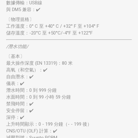
數據傳輸：USB線
與 DM5 兼容：✔️
〔物理規格〕
工作溫度：0° C 至 +40° C / +32° F 至 +104° F
儲存溫度：-20°C 至 +50°C/-4°F 至 +122°F
/潛水功能/
〔基本〕
最大操作深度 (EN 13319)：80 米
高氧（和空氣）：✔️
自由潛水：✔️
儀表：✔️
潛水時間：0 到 999 分鐘
水面時間：0 到 99 小時 59 分鐘
禁飛時間：✔️
安全停留：✔️
深停：✔️
上升時間顯示：0 - 199 分鐘（- - 199 後）
CNS/OTU (OLF) 計算：✔️
減壓型號：Suunto RGBM