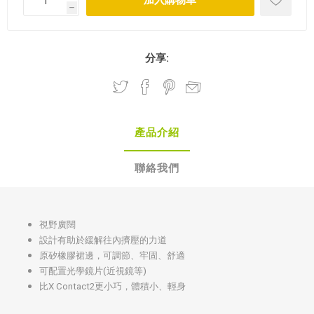
h
分享:
產品介紹
聯絡我們
視野廣闊
設計有助於緩解往內擠壓的力道
原矽橡膠裙邊，可調節、牢固、舒適
可配置光學鏡片(近視鏡等)
比X Contact2更小巧，體積小、輕身